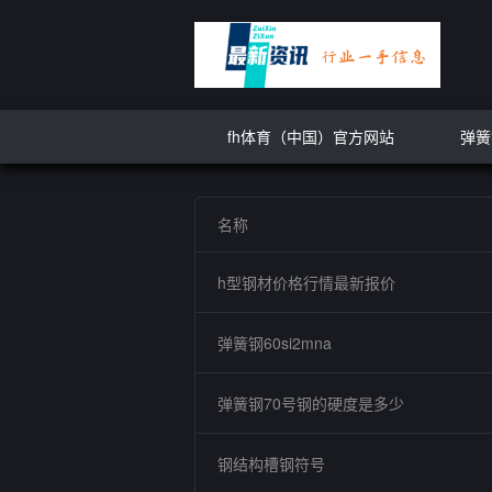
fh体育（中国）官方网站
弹簧
名称
h型钢材价格行情最新报价
弹簧钢60si2mna
弹簧钢70号钢的硬度是多少
钢结构槽钢符号